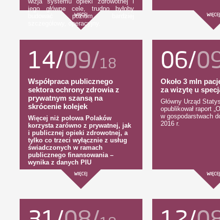
wizja systemu opieki zdrowotnej i
jego główne cele, trudno byłoby
budować poziom bardziej
szczegółowy, operacyjny.
14/
09/
06/
0
18
Współpraca publicznego
Około 3 mln pacj
sektora ochrony zdrowia z
za wizytę u specj
prywatnym szansą na
Główny Urząd Staty
skrócenie kolejek
opublikował raport „
w gospodarstwach 
Więcej niż połowa Polaków
2016 r.
korzysta zarówno z prywatnej, jak
i publicznej opieki zdrowotnej, a
tylko co trzeci wyłącznie z usług
świadczonych w ramach
publicznego finansowania –
wynika z danych PIU
31/
08/
12/
0