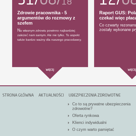
18
Zdrowie pracownika - 5
Raport GUS: Pola
argumentów do rozmowy z
czekać więc płac
szefem
Co czwarty rezonans
zostały wykonane pr
N
a własnym zdrowiu powinno najbardziej
zależeć nam samym. Ale nie tylko. To aspekt
także bardzo ważny dla naszego pracodawcy.
STRONA GŁÓWNA
AKTUALNOŚCI
UBEZPIECZENIA ZDROWOTNE
Co to są prywatne ubezpieczenia
zdrowotne?
Oferta rynkowa
Klienci indywidualni
O czym warto pamiętać