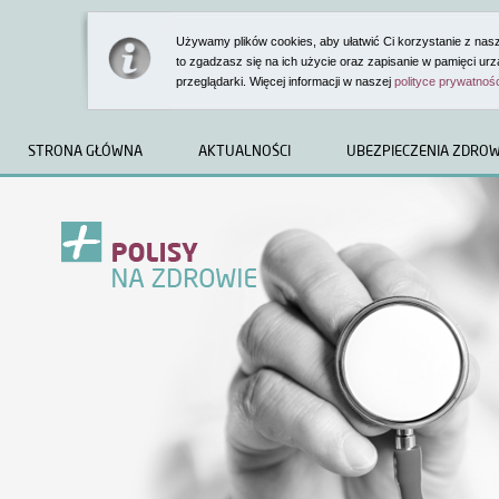
Używamy plików cookies, aby ułatwić Ci korzystanie z nasze
to zgadzasz się na ich użycie oraz zapisanie w pamięci ur
przeglądarki. Więcej informacji w naszej
polityce prywatnoś
STRONA GŁÓWNA
AKTUALNOŚCI
UBEZPIECZENIA ZDRO
Witamy w ser
prywatnym ub
KLIENCI INDYWIDUA
Dowiesz się tu m.in.:
jakie ubezpieczenia ofer
z czego może skorzystać
polisy w zakresie ubezp
medyczne.