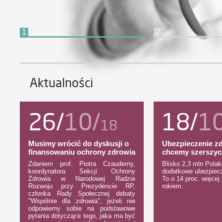
1
2
Aktualności
26/
10/
18/
1
18
Musimy wrócić do dyskusji o
Ubezpieczenie z
finansowaniu ochrony zdrowia
chcemy szerszyc
Zdaniem prof. Piotra Czauderny,
Blisko 2,3 mln Pola
koordynatora Sekcji Ochrony
dodatkowe ubezpiecz
Zdrowia w Narodowej Radzie
To o 14 proc. więcej
Rozwoju przy Prezydencie RP,
rokiem.
członka Rady Społecznej debaty
"Wspólnie dla zdrowia", jeżeli nie
odpowiemy sobie na podstawowe
pytania dotyczące tego, jaka ma być