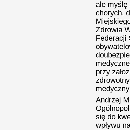
ale myślę 
chorych, d
Miejskieg
Zdrowia W
Federacji 
obywatelo
doubezpiec
medycznej
przy zało
zdrowotny
medyczny
Andrzej M
Ogólnopol
się do kw
wpływu na 