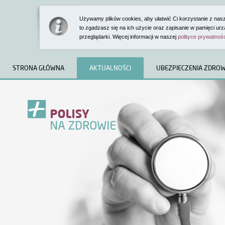
Używamy plików cookies, aby ułatwić Ci korzystanie z nasze
to zgadzasz się na ich użycie oraz zapisanie w pamięci ur
przeglądarki. Więcej informacji w naszej
polityce prywatnoś
STRONA GŁÓWNA
AKTUALNOŚCI
UBEZPIECZENIA ZDRO
Witamy w ser
prywatnym u
KLIENCI INDYWIDU
Dowiesz się tu m.in.:
jakie ubezpieczenia ofe
z czego może skorzysta
polisy w zakresie ubezp
medyczne.