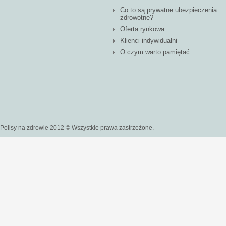
Co to są prywatne ubezpieczenia
zdrowotne?
Oferta rynkowa
Klienci indywidualni
O czym warto pamiętać
Polisy na zdrowie 2012 © Wszystkie prawa zastrzeżone.