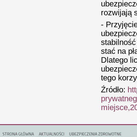
ubezpiecze
rozwijają s
- Przyjęci
ubezpiecz
stabilność
stać na pł
Dlatego li
ubezpiecz
tego korzy
Źródło:
ht
prywatneg
miejsce,2
STRONA GŁÓWNA
AKTUALNOŚCI
UBEZPIECZENIA ZDROWOTNE