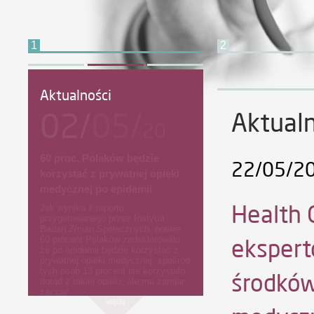
1
2
Aktualności
Strona główna
A
02/
05/
Aktualn
20
60 proc. Polaków będzie
22/05/2
korzystać z prywatnej opieki
medycznej po epidemii
Health 
Jak wynika z raportu
przygotowanego przez Instytut
Badań Zmian Społecznych, prawie
ekspert
60 procent Polaków zadeklarowało,
że po epidemii będzie korzystać z
prywatnej opieki medycznej, spośród
tych osób 13 procent nie korzystało
środków
dotąd z takiej opieki, ale ma zamiar
zacząć.