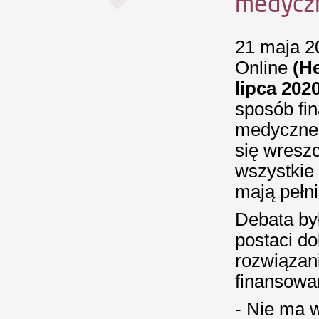
medycz
21 maja 2
Online
(H
lipca 2020
sposób fi
medyczne?
się wresz
wszystkie 
mają pełn
Debata był
postaci d
rozwiązan
finansowa
- Nie ma w